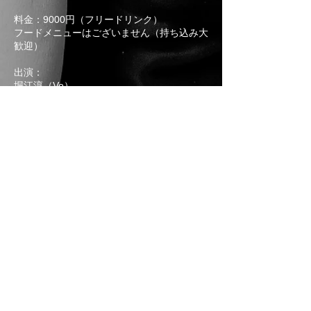
料金：9000円（フリードリンク）
フードメニューはございません（持ち込み大
歓迎）
出演：
堀江淳（Vo）
黒木じゅん（Vo）
森まどか（Vo）
ご予約:
morimadoka.com
（contactページへ
お申込みメールをお待ちしております）